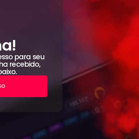
ha!
sso para seu
a recebido,
aixo.
SO