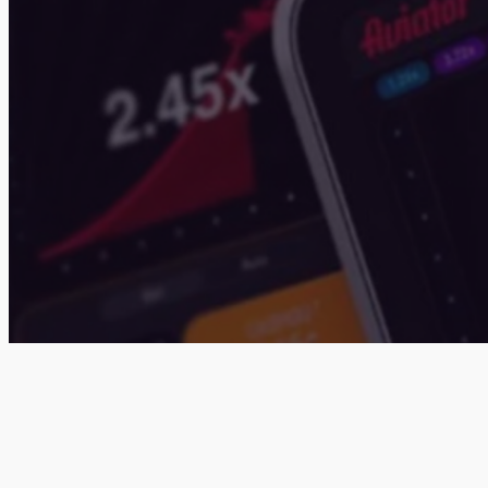
Aviso: Joice Henkel
garantem resultados
todos os dias, gar