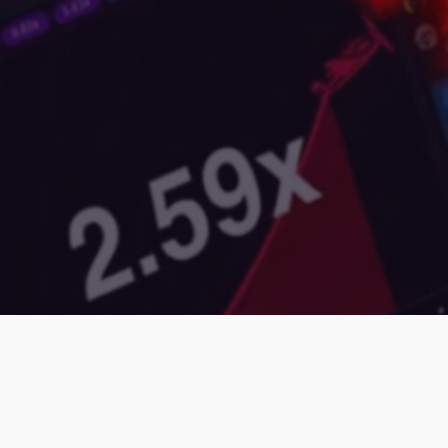
JOICE HENKEL ©️ TODOS OS DIREITOS RESERVADOS
 apresenta alta assertividade histórica, mas é importante destacar que res
 futuros. Mas garantimos entregar nossas estratégias para você. Nosso sup
antindo respostas no mesmo dia através do e-mail contato@joicehenkel.co